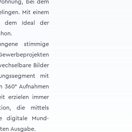
Wohnung, bei dem
elingen. Mit einem
rs dem Ideal der
chon.
ungene stimmige
Gewerbeprojekten
wechselbare Bilder
ungssegment mit
on 360° Aufnahmen
it erzielen immer
ion, die mittels
e digitale Mund­
sten Ausgabe.