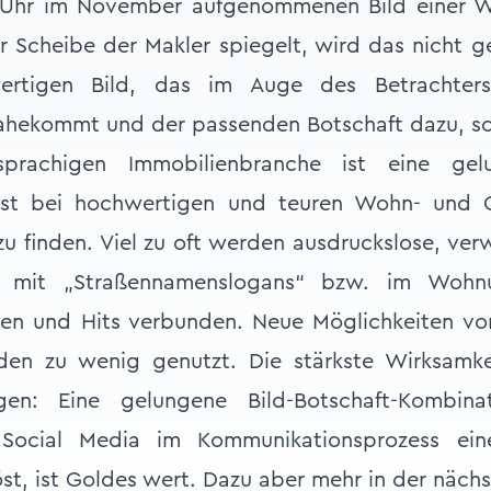
 Uhr im November aufgenommenen Bild einer 
r Scheibe der Makler spiegelt, wird das nicht g
wertigen Bild, das im Auge des Betrachte
hekommt und der passenden Botschaft dazu, s
sprachigen Immobilienbranche ist eine gel
bst bei hochwertigen und teuren Wohn- und 
zu finden. Viel zu oft werden ausdruckslose, ver
s mit „Straßennamenslogans“ bzw. im Wohn
men und Hits verbunden. Neue Möglichkeiten v
en zu wenig genutzt. Die stärkste Wirksamke
en: Eine gelungene Bild-Botschaft-Kombinat
Social Media im Kommunikationsprozess ein
t, ist Goldes wert. Dazu aber mehr in der näch