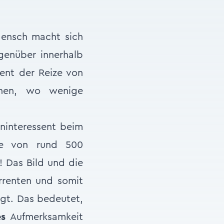
Mensch macht sich
genüber innerhalb
zent der Reize von
chen, wo wenige
eninteressent beim
ise von rund 500
! Das Bild und die
rrenten und somit
gt. Das bedeutet,
es
Aufmerksamkeit