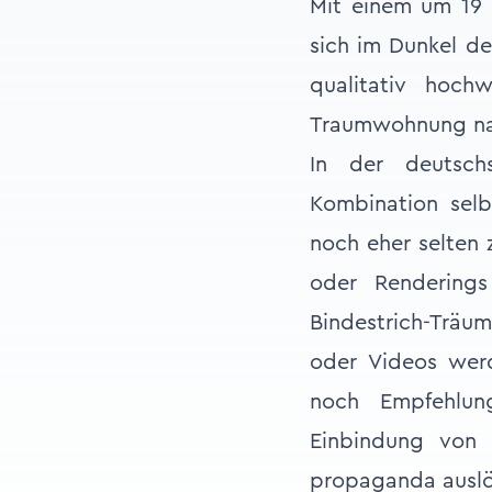
Mit einem um 19
sich im Dunkel de
qualitativ hoch
Traumwohnung na
In der deutsch
Kombination sel
noch eher selten 
oder Rendering
Bindestrich-Träu
oder Videos werd
noch Empfehlung
Einbindung von 
propaganda auslös