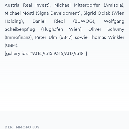
Austria Real Invest), Michael Mitterdorfer (Amisola),
Michael Möstl (Signa Development), Sigrid Oblak (Wien
Holding), Daniel Riedl (BUWOG), Wolfgang
Scheibenpflug (Flughafen Wien), Oliver Schumy
(Immofinanz), Peter Ulm (6B47) sowie Thomas Winkler
(UBM).
[gallery ids="9314,9315,9316,9317,9318"]
Footer
DER IMMOFOKUS