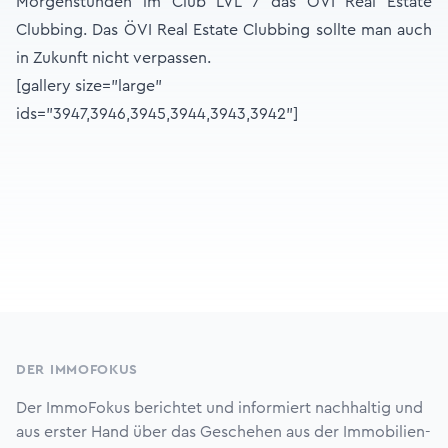
Morgenstunden im Club LVL 7 das ÖVI Real Estate
Clubbing. Das ÖVI Real Estate Clubbing sollte man auch
in Zukunft nicht verpassen.
[gallery size="large"
ids="3947,3946,3945,3944,3943,3942"]
Footer
DER IMMOFOKUS
Der ImmoFokus berichtet und informiert nachhaltig und
aus erster Hand über das Geschehen aus der Immobilien-