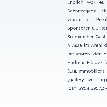
Endlich war es 
Schnitzeljagd. M
wurde mit Perol
Sponsoren CC Rea
So mancher Gast 
4 Asse im Areal 
Initiatoren der d
Andreas Mladek (6
(EHL Immobilien).
[gallery size="lar
ids="3958,3957,3