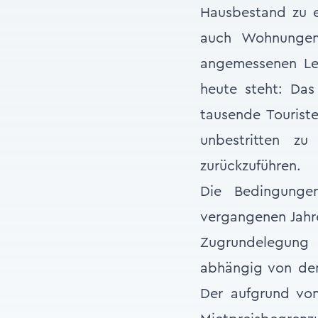
Hausbestand zu 
auch Wohnungen 
angemessenen Le
heute steht: Das
tausende Tourist
unbestritten z
zurückzuführen.
Die Bedingunge
vergangenen Jahre
Zugrundelegung 
abhängig von de
Der aufgrund von