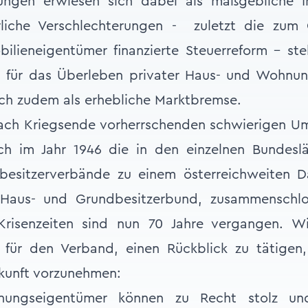
ungen erwiesen sich dabei als maßgebliche In
rliche Verschlechterungen - zuletzt die zum
ilieneigentümer finanzierte Steuerreform - ste
 für das Überleben privater Haus- und Wohnu
ch zudem als erhebliche Marktbremse.
nach Kriegsende vorherrschenden schwierigen U
h im Jahr 1946 die in den einzelnen Bundesl
besitzerverbände zu einem österreichweiten 
 Haus- und Grundbesitzerbund, zusammenschlo
 Krisenzeiten sind nun 70 Jahre vergangen. W
 für den Verband, einen Rückblick zu tätigen
ukunft vorzunehmen:
ungseigentümer können zu Recht stolz u