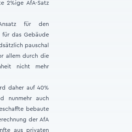
te 2%ige AfA-Satz
 Ansatz für den
 für das Gebäude
dsätzlich pauschal
r allem durch die
heit nicht mehr
ird daher auf 40%
nd nunmehr auch
geschaffte bebaute
Berechnung der AfA
ünfte aus privaten