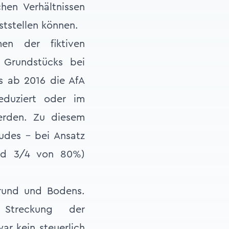
hen Verhältnissen
ststellen können.
en der fiktiven
 Grundstücks bei
s ab 2016 die AfA
eduziert oder im
erden. Zu diesem
udes – bei Ansatz
ind 3/4 von 80%)
rund und Bodens.
 Streckung der
r kein steuerlich