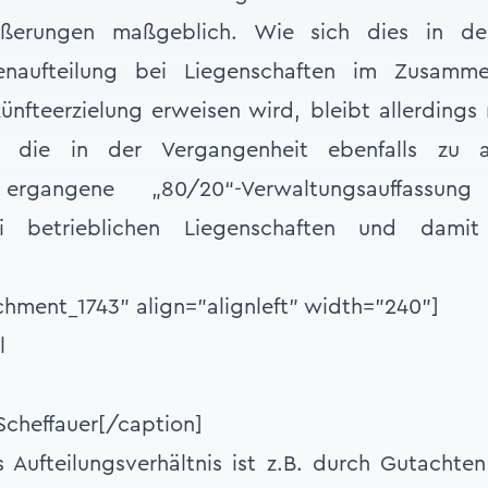
ußerungen maßgeblich. Wie sich dies in de
tenaufteilung bei Liegenschaften im Zusamm
künfteerzielung erweisen wird, bleibt allerding
te die in der Vergangenheit ebenfalls zu au
 ergangene „80/20“-Verwaltungsauffassun
ei betrieblichen Liegenschaften und dami
chment_1743" align="alignleft" width="240"]
Scheffauer[/caption]
Aufteilungsverhältnis ist z.B. durch Gutachte