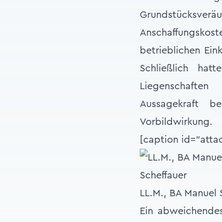
Grundstücksverä
Anschaffungskos
betrieblichen Ein
Schließlich hat
Liegenschaften
Aussagekraft b
Vorbildwirkung.
[caption id="atta
LL.M., BA Manuel 
Ein abweichendes 