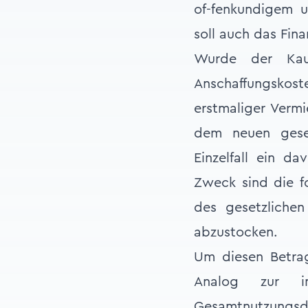
of-fenkundigem u
soll auch das Fin
Wurde der Kauf
Anschaffungskos
erstmaliger Verm
dem neuen geset
Einzelfall ein 
Zweck sind die f
des gesetzliche
abzustocken.
Um diesen Betra
Analog zur im
Gesamtnutzungsda