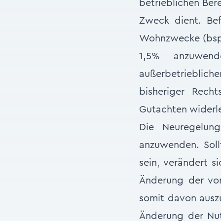
betrieblichen Ber
Zweck dient. Be
Wohnzwecke (bspw
1,5% anzuwend
außerbetrieblich
bisheriger Rech
Gutachten widerl
Die Neuregelung
anzuwenden. Sol
sein, verändert 
Änderung der vom
somit davon ausz
Änderung der Nutz