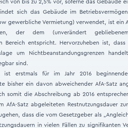
eich von bis zu 2,5% vor, soferne das Gebäude e
findet sich das Gebäude im Betriebsvermögen,
 gewerbliche Vermietung) verwendet, ist ein Af
en, der dem (unverändert gebliebene
en Bereich entspricht. Hervorzuheben ist, dass
tslage um Nichtbeanstandungsgrenzen handel
egbar sind.
 ist erstmals für im Jahr 2016 beginnende 
lte bisher ein davon abweichender AfA-Satz a
sich somit die Abschreibung ab 2016 entspreche
 AfA-Satz abgeleiteten Restnutzungsdauer zur 
ugehen, dass die vom Gesetzgeber als „Angleic
ungsdauern in vielen Fällen zu signifikanten 