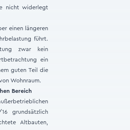
e nicht widerlegt
ber einen längeren
rbelastung führt.
htung zwar kein
rtbetrachtung ein
nem guten Teil die
g von Wohnraum.
chen Bereich
ßerbetrieblichen
16 grundsätzlich
chtete Altbauten,