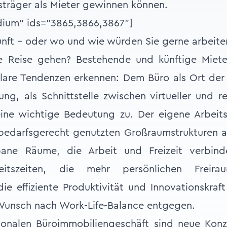
träger als Mieter gewinnen können.
dium" ids="3865,3866,3867"]
nft – oder wo und wie würden Sie gerne arbeite
 Reise gehen? Bestehende und künftige Miete
lare Tendenzen erkennen: Dem Büro als Ort der 
ung, als Schnittstelle zwischen virtueller und 
ine wichtige Bedeutung zu. Der eigene Arbeits
 bedarfsgerecht genutzten Großraumstrukturen 
bane Räume, die Arbeit und Freizeit verbinde
rbeitszeiten, die mehr persönlichen Freir
die effiziente Produktivität und Innovationskra
Wunsch nach Work-Life-Balance entgegen.
ionalen Büroimmobiliengeschäft sind neue Konz