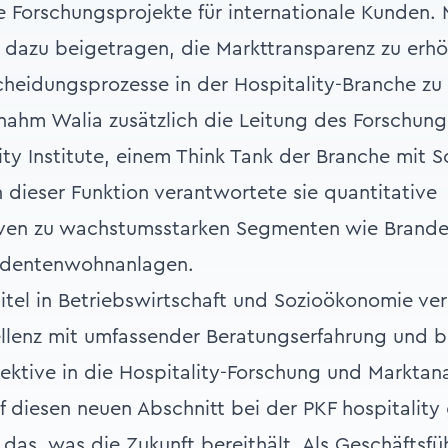
Forschungsprojekte für internationale Kunden. Mi
h dazu beigetragen, die Markttransparenz zu erh
cheidungsprozesse in der Hospitality-Branche zu 
nahm Walia zusätzlich die Leitung des Forschun
lity Institute, einem Think Tank der Branche mit 
n dieser Funktion verantwortete sie quantitative
tiven zu wachstumsstarken Segmenten wie Brand
udentenwohnanlagen.
itel in Betriebswirtschaft und Sozioökonomie ve
lenz mit umfassender Beratungserfahrung und b
pektive in die Hospitality-Forschung und Marktana
uf diesen neuen Abschnitt bei der PKF hospitality
das, was die Zukunft bereithält. Als Geschäftsfüh