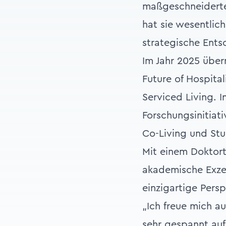
maßgeschneiderte 
hat sie wesentlic
strategische Ents
Im Jahr 2025 über
Future of Hospita
Serviced Living. I
Forschungsinitia
Co-Living und St
Mit einem Doktort
akademische Exzel
einzigartige Pers
„Ich freue mich a
sehr gespannt auf 