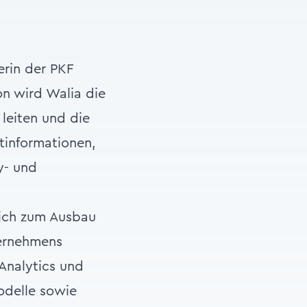
erin der PKF
on wird Walia die
leiten und die
ktinformationen,
y- und
lich zum Ausbau
ternehmens
 Analytics und
odelle sowie