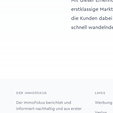
Mit dieser Ernenn
erstklassige Markt
die Kunden dabei
schnell wandelnden
Footer
DER IMMOFOKUS
LINKS
Der ImmoFokus berichtet und
Werbung
informiert nachhaltig und aus erster
Verlag