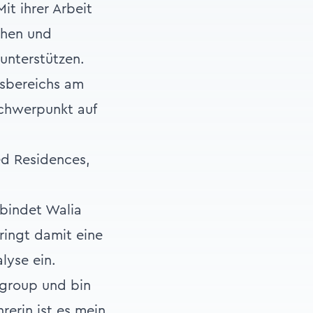
t ihrer Arbeit
öhen und
unterstützen.
gsbereichs am
Schwerpunkt auf
ed Residences,
rbindet Walia
ringt damit eine
lyse ein.
 group und bin
rerin ist es mein