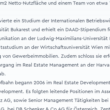
n m2 Netto-Nutzfläche und einem Team von etwa 
vierte ein Studium der Internationalen Betriebswi
sität Bukarest und erhielt ein DAAD-Stipendium f
nikation an der Ludwig-Maximilians-Universität
atsstudium an der Wirtschaftsuniversität Wien m
 von Gewerbeimmobilien. Zudem schloss sie erf
hrgang im Real Estate Management an der Harva
ab.
aufbahn begann 2006 im Real Estate Development
velopment. Es folgten leitende Positionen im A
z AG, sowie Senior Management Tätigkeiten bei
G, bei DB Schenker & Co AG für Österreich, Zent