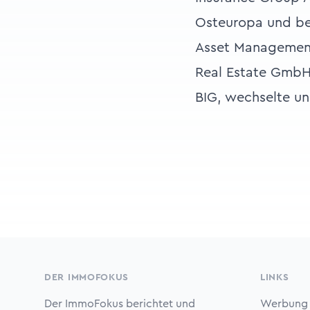
Osteuropa und bei
Asset Managements
Real Estate GmbH,
BIG, wechselte un
Footer
DER IMMOFOKUS
LINKS
Der ImmoFokus berichtet und
Werbung