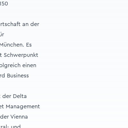
150
rtschaft an der
ür
 München. Es
it Schwerpunkt
olgreich einen
rd Business
 der Delta
sset Management
 der Vienna
ral- und