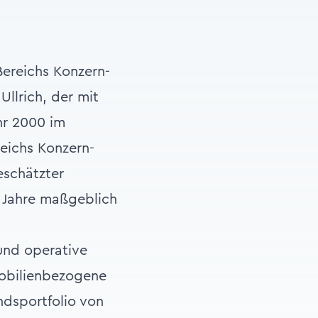
Bereichs Konzern-
Ullrich, der mit
ahr 2000 im
eichs Konzern-
eschätzter
e Jahre maßgeblich
 und operative
mobilienbezogene
ndsportfolio von