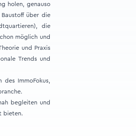
ng holen, genauso
 Baustoff über die
tquartieren), die
 schon möglich und
Theorie und Praxis
tionale Trends und
en des ImmoFokus,
branche.
nah begleiten und
 bieten.