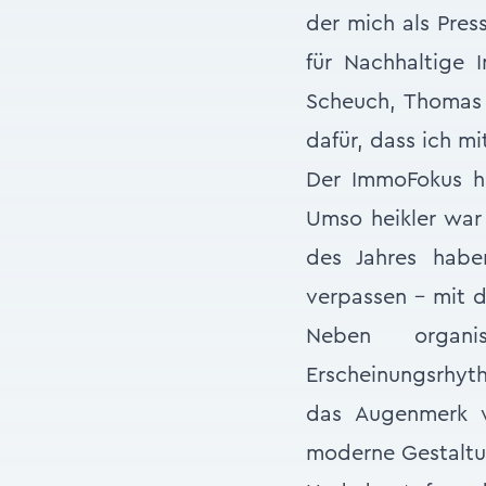
der mich als Pres
für Nachhaltige 
Scheuch, Thomas 
dafür, dass ich m
Der ImmoFokus ha
Umso heikler war
des Jahres hab
verpassen – mit d
Neben organi
Erscheinungsrhyt
das Augenmerk v
moderne Gestaltu