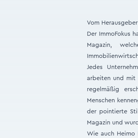
Vom Herausgeber d
Der ImmoFokus hat
Magazin, welc
Immobilienwirtsc
Jedes Unterneh
arbeiten und mit 
regelmäßig ersc
Menschen kennenge
der pointierte St
Magazin und wurd
Wie auch Heimo R