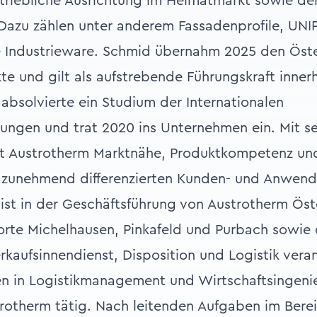
rtriebliche Ausrichtung im Heimatmarkt sowie de
Dazu zählen unter anderem Fassadenprofile, UNI
 Industrieware. Schmid übernahm 2025 den Öste
te und gilt als aufstrebende Führungskraft inner
absolvierte ein Studium der Internationalen
ungen und trat 2020 ins Unternehmen ein. Mit s
t Austrotherm Marktnähe, Produktkompetenz und
 zunehmend differenzierten Kunden- und Anwen
 ist in der Geschäftsführung von Austrotherm Öste
rte Michelhausen, Pinkafeld und Purbach sowie 
rkaufsinnendienst, Disposition und Logistik veran
en in Logistikmanagement und Wirtschaftsingeni
trotherm tätig. Nach leitenden Aufgaben im Bere