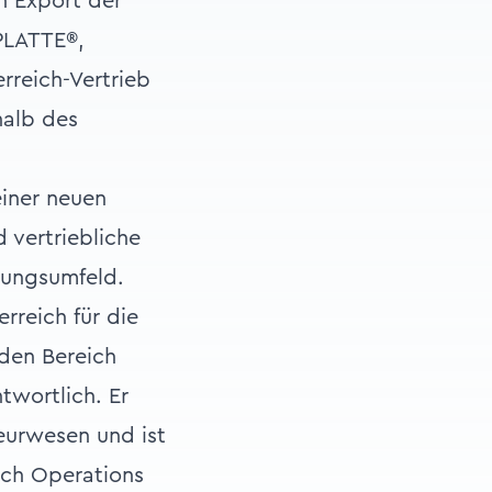
n Export der
PLATTE®,
rreich-Vertrieb
halb des
einer neuen
 vertriebliche
dungsumfeld.
rreich für die
den Bereich
twortlich. Er
eurwesen und ist
ich Operations