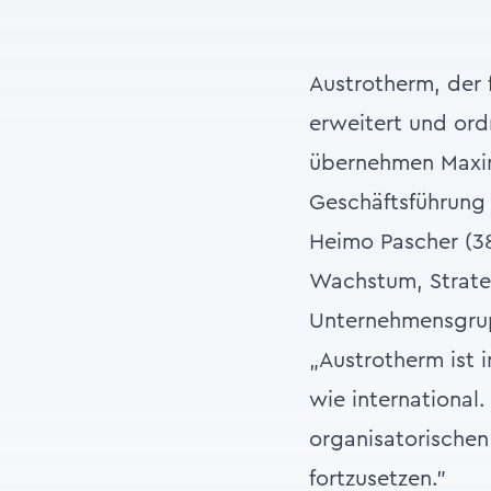
Austrotherm, der
erweitert und ordn
übernehmen Maxim
Geschäftsführung
Heimo Pascher (38
Wachstum, Strateg
Unternehmensgrup
„Austrotherm ist 
wie international
organisatorische
fortzusetzen."