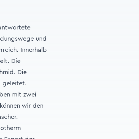
rantwortete
heidungswege und
reich. Innerhalb
lt. Die
chmid. Die
geleitet.
aben mit zwei
 können wir den
scher.
rotherm