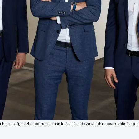
reich neu aufgestellt: Maximilian Schmid (links) und Christoph Pröbstl (rechts)