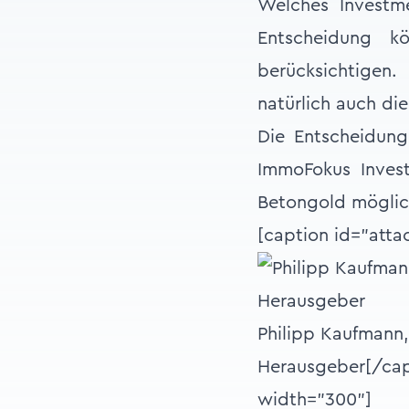
Welches Investme
Entscheidung kö
berücksichtigen.
natürlich auch die
Die Entscheidun
ImmoFokus Inves
Betongold möglich
[caption id="att
Philipp Kaufmann,
Herausgeber[/cap
width="300"]