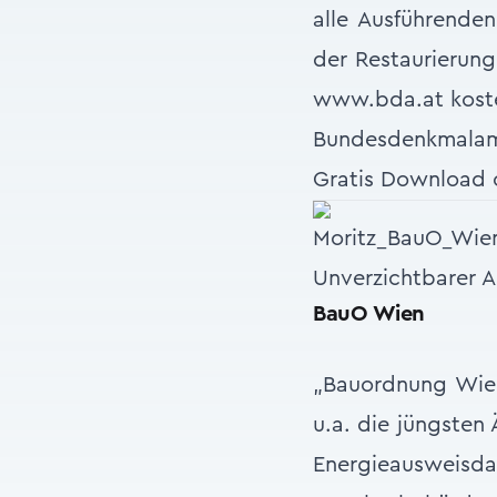
alle Ausführende
der Restaurierun
www.bda.at
kost
Bundesdenkmalam
Gratis Download 
Unverzichtbarer A
BauO Wien
„Bauordnung Wien“
u.a. die jüngste
Energieausweis