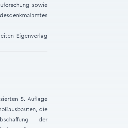
auforschung sowie
undesdenkmalamtes
iten Eigenverlag
sierten 5. Auflage
hoßausbauten, die
Abschaffung der