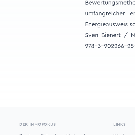
Bewertungsmet
umfangreicher er
Energieausweis so
Sven Bienert / M
978-3-902266-25-
Footer
DER IMMOFOKUS
LINKS