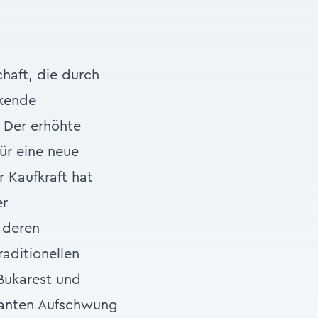
haft, die durch
nkende
. Der erhöhte
ür eine neue
r Kaufkraft hat
er
 deren
raditionellen
 Bukarest und
ikanten Aufschwung