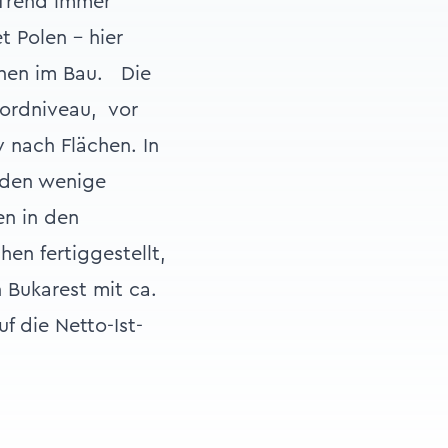
 Trend immer
t Polen – hier
chen im Bau. Die
kordniveau, vor
 nach Flächen. In
rden wenige
en in den
en fertiggestellt,
n Bukarest mit ca.
f die Netto-Ist-