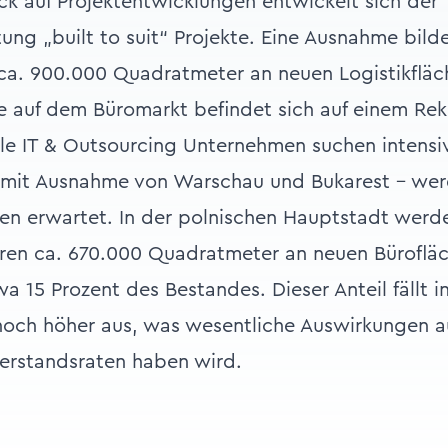
lick auf Projektentwicklungen entwickelt sich der
tung „built to suit“ Projekte. Eine Ausnahme bilde
 ca. 900.000 Quadratmeter an neuen Logistikflä
e auf dem Büromarkt befindet sich auf einem Re
ale IT & Outsourcing Unternehmen suchen intensiv
 mit Ausnahme von Warschau und Bukarest - we
gen erwartet. In der polnischen Hauptstadt werd
ren ca. 670.000 Quadratmeter an neuen Bürofläch
a 15 Prozent des Bestandes. Dieser Anteil fällt i
noch höher aus, was wesentliche Auswirkungen au
eerstandsraten haben wird.