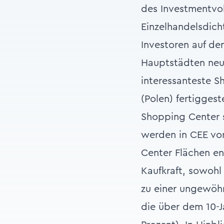
des Investmentvol
Einzelhandelsdicht
Investoren auf de
Hauptstädten neu
interessanteste S
(Polen) fertigges
Shopping Center s
werden in CEE vo
Center Flächen en
Kaufkraft, sowohl
zu einer ungewöhn
die über dem 10-J