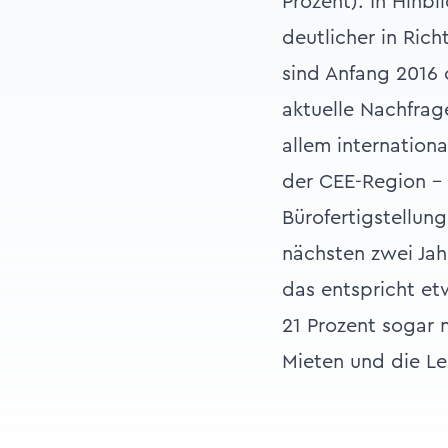
Prozent). In Hinb
deutlicher in Rich
sind Anfang 2016
aktuelle Nachfrag
allem internation
der CEE-Region –
Bürofertigstellun
nächsten zwei Jah
das entspricht etw
21 Prozent sogar 
Mieten und die L