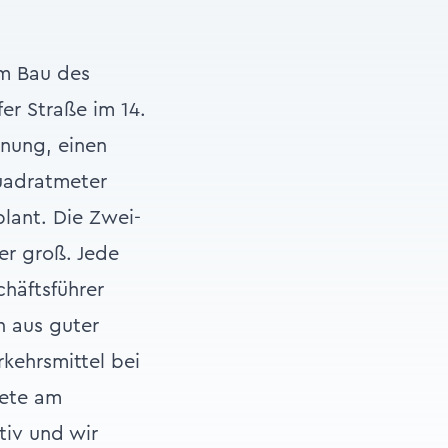
m Bau des
er Straße im 14.
nung, einen
uadratmeter
plant. Die Zwei-
r groß. Jede
häftsführer
n aus guter
rkehrsmittel bei
iete am
iv und wir