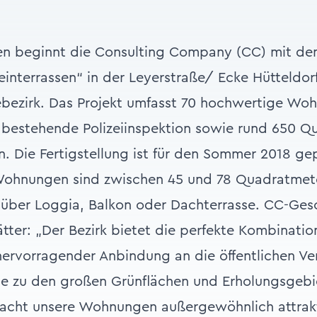
n beginnt die Consulting Company (CC) mit de
interrassen“ in der Leyerstraße/ Ecke Hütteldorf
ezirk. Das Projekt umfasst 70 hochwertige Woh
 bestehende Polizeiinspektion sowie rund 650 Q
n. Die Fertigstellung ist für den Sommer 2018 ge
Wohnungen sind zwischen 45 und 78 Quadratmete
über Loggia, Balkon oder Dachterrasse. CC-Gesc
tter: „Der Bezirk bietet die perfekte Kombinatio
 hervorragender Anbindung an die öffentlichen Ve
ähe zu den großen Grünflächen und Erholungsgeb
acht unsere Wohnungen außergewöhnlich attrakt