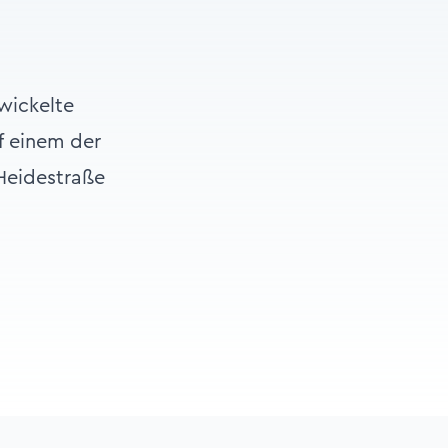
wickelte
f einem der
Heidestraße