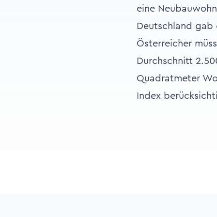
eine Neubauwohnu
Deutschland gab 
Österreicher müss
Durchschnitt 2.50
Quadratmeter Woh
Index berücksicht
Footer