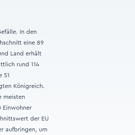
efälle. In den
schnitt eine 89
nd Land erhält
tlich rund 114
e 51
ten Königreich.
e meisten
0 Einwohner
chnittswert der EU
er aufbringen, um