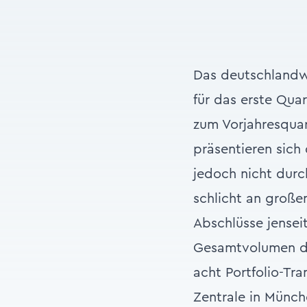
Das deutschlandw
für das erste Quar
zum Vorjahresquar
präsentieren sich
jedoch nicht durc
schlicht an große
Abschlüsse jensei
Gesamtvolumen die
acht Portfolio-Tr
Zentrale in Münc