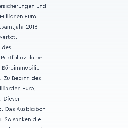
Versicherungen und
Millionen Euro
esamtjahr 2016
wartet.
t des
Portfoliovolumen
se Büroimmobilie
t. Zu Beginn des
lliarden Euro,
. Dieser
d. Das Ausbleiben
. So sanken die