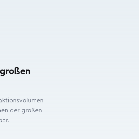
 großen
saktionsvolumen
iben der großen
bar.