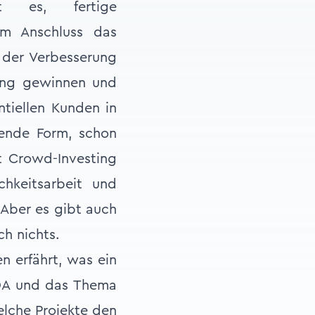
ht es, fertige
im Anschluss das
 der Verbesserung
ung gewinnen und
tiellen Kunden in
nnende Form, schon
t Crowd-Investing
hkeitsarbeit und
 Aber es gibt auch
ch nichts.
n erfährt, was ein
ONDA und das Thema
elche Projekte den