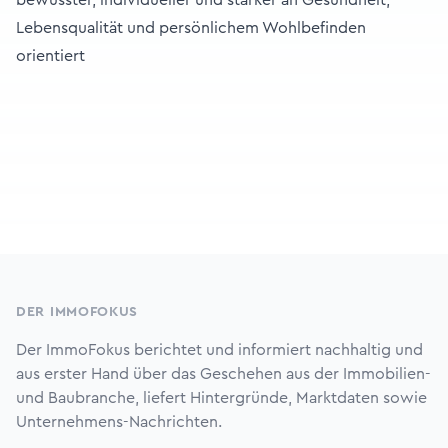
bewusster, individueller und stärker an Gesundheit,
Lebensqualität und persönlichem Wohlbefinden
orientiert
Footer
DER IMMOFOKUS
Der ImmoFokus berichtet und informiert nachhaltig und
aus erster Hand über das Geschehen aus der Immobilien-
und Baubranche, liefert Hintergründe, Marktdaten sowie
Unternehmens-Nachrichten.