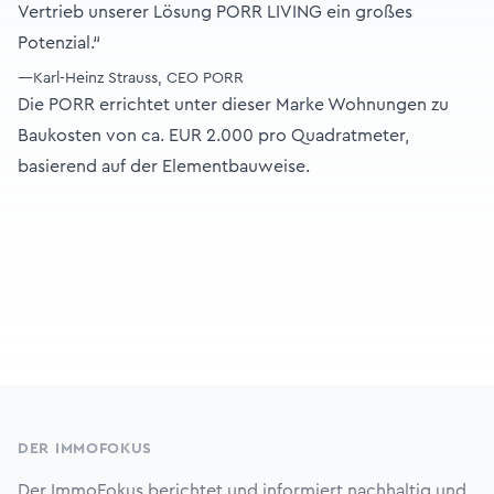
Vertrieb unserer Lösung PORR LIVING ein großes
Potenzial.“
—Karl-Heinz Strauss, CEO PORR
Die PORR errichtet unter dieser Marke Wohnungen zu
Baukosten von ca. EUR 2.000 pro Quadratmeter,
basierend auf der Elementbauweise.
Footer
DER IMMOFOKUS
Der ImmoFokus berichtet und informiert nachhaltig und