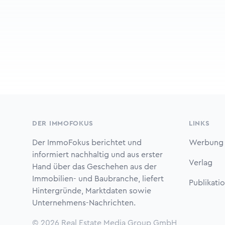
Footer
DER IMMOFOKUS
LINKS
Der ImmoFokus berichtet und
Werbung
informiert nachhaltig und aus erster
Verlag
Hand über das Geschehen aus der
Immobilien- und Baubranche, liefert
Publikati
Hintergründe, Marktdaten sowie
Unternehmens-Nachrichten.
© 2026
Real Estate Media Group GmbH