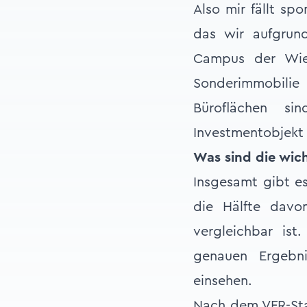
Also mir fällt sp
das wir aufgrun
Campus der Wien
Sonderimmobilie
Büroflächen si
Investmentobjekt 
Was sind die wic
Insgesamt gibt e
die Hälfte davo
vergleichbar is
genauen Ergebni
einsehen.
Nach dem VFR-Sta