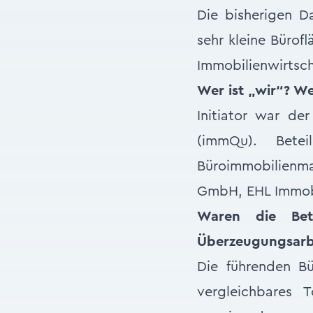
Die bisherigen D
sehr kleine Bürof
Immobilienwirtsch
Wer ist „wir“? We
Initiator war de
(immQu). Bete
Büroimmobilienmar
GmbH, EHL Immobil
Waren die Bet
Überzeugungsarbe
Die führenden Bü
vergleichbares 