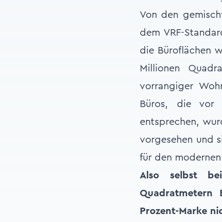
Von den gemischt
dem VRF-Standard
die Büroflächen 
Millionen Quadr
vorrangiger Woh
Büros, die vor
entsprechen, wurd
vorgesehen und si
für den modernen 
Also selbst b
Quadratmetern B
Prozent-Marke nic