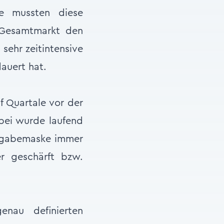
ie mussten diese
 Gesamtmarkt den
 sehr zeitintensive
auert hat.
f Quartale vor der
abei wurde laufend
ingabemaske immer
r geschärft bzw.
nau definierten