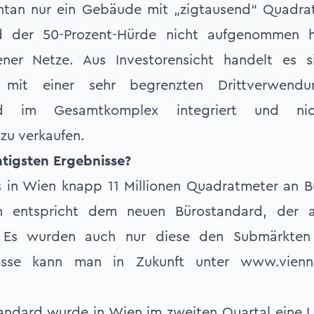
ontan nur ein Gebäude mit „zigtausend“ Quadra
d der 50-Prozent-Hürde nicht aufgenommen 
er Netze. Aus Investorensicht handelt es s
 mit einer sehr begrenzten Drittverwendun
nd im Gesamtkomplex integriert und ni
zu verkaufen.
htigsten Ergebnisse?
s in Wien knapp 11 Millionen Quadratmeter an B
n entspricht dem neuen Bürostandard, der au
t. Es wurden auch nur diese den Submärkten
sse kann man in Zukunft unter www.vienna
ndard wurde in Wien im zweiten Quartal eine L