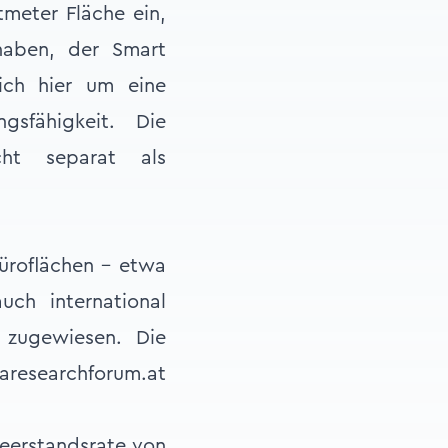
tmeter Fläche ein,
haben, der Smart
ich hier um eine
gsfähigkeit. Die
cht separat als
üroflächen – etwa
ch international
 zugewiesen. Die
researchforum.at
eerstandsrate von