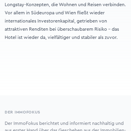
Longstay-Konzepten, die Wohnen und Reisen verbinden.
Vor allem in Südeuropa und Wien fließt wieder
internationales Investorenkapital, getrieben von
attraktiven Renditen bei überschaubarem Risiko – das
Hotel ist wieder da, vielfältiger und stabiler als zuvor.
Footer
DER IMMOFOKUS
Der ImmoFokus berichtet und informiert nachhaltig und
aus erster Hand über das Geschehen aus der Immobilien-