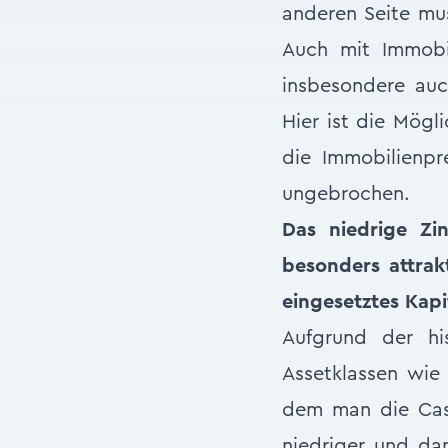
anderen Seite mus
Auch mit Immobil
insbesondere auc
Hier ist die Mögl
die Immobilienp
ungebrochen.
Das niedrige Zi
besonders attra
eingesetztes Kapit
Aufgrund der hi
Assetklassen wie 
dem man die Cash
niedriger und dam