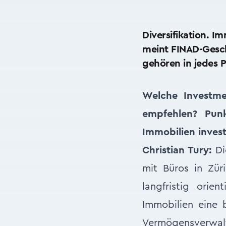
Diversifikation. I
meint FINAD-Gesch
gehören in jedes P
Welche Investme
empfehlen? Pun
Immobilien invest
Christian Tury:
Die
mit Büros in Zü
langfristig ori
Immobilien eine 
Vermögensverwaltu