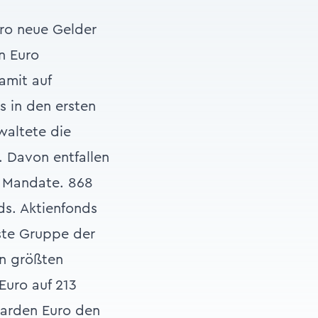
uro neue Gelder
en Euro
amit auf
s in den ersten
waltete die
. Davon entfallen
ie Mandate. 868
ds. Aktienfonds
kste Gruppe der
en größten
Euro auf 213
liarden Euro den