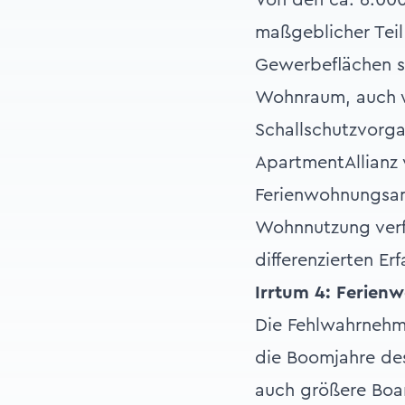
Von den ca. 6.000
maßgeblicher Teil
Gewerbeflächen s
Wohnraum, auch w
Schallschutzvorgab
ApartmentAllianz 
Ferienwohnungsang
Wohnnutzung verf
differenzierten Er
Irrtum 4: Ferien
Die Fehlwahrnehm
die Boomjahre des
auch größere Boar