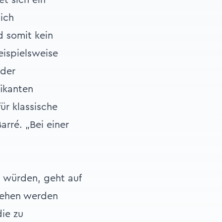
t sich ein
ich
 somit kein
ispielsweise
 der
ikanten
ür klassische
rré. „Bei einer
 würden, geht auf
esehen werden
ie zu