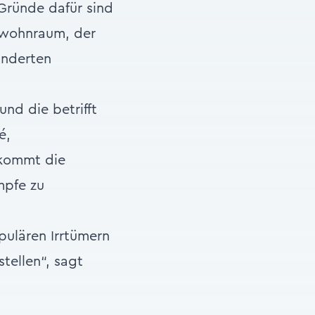
 Gründe dafür sind
twohnraum, der
änderten
nd die betrifft
é,
 kommt die
mpfe zu
pulären Irrtümern
tellen“, sagt