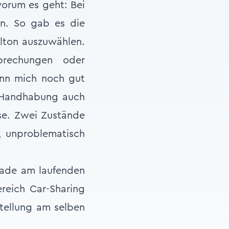
worum es geht: Bei
len. So gab es die
elton auszuwählen.
prechungen oder
kann mich noch gut
e Handhabung auch
ise. Zwei Zustände
h, unproblematisch
rade am laufenden
reich Car-Sharing
tellung am selben