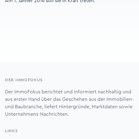
Am 1. Jänner 2016 soll sie in Kraft treten.
Footer
DER IMMOFOKUS
Der ImmoFokus berichtet und informiert nachhaltig und
aus erster Hand über das Geschehen aus der Immobilien-
und Baubranche, liefert Hintergründe, Marktdaten sowie
Unternehmens-Nachrichten.
LINKS