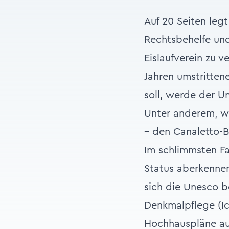
Auf 20 Seiten legt
Rechtsbehelfe un
Eislaufverein zu 
Jahren umstritten
soll, werde der U
Unter anderem, we
– den Canaletto-B
Im schlimmsten Fa
Status aberkennen
sich die Unesco be
Denkmalpflege (Ic
Hochhauspläne a