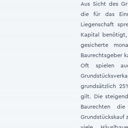
Aus Sicht des Gr
die für das Ei
Liegenschaft sp
Kapital benötigt
gesicherte mon
Baurechtsgeber k
Oft spielen au
Grundstücksverk
grundsätzlich 25
gilt. Die steigen
Baurechten die
Grundstückskauf z
viele „Häuslbau