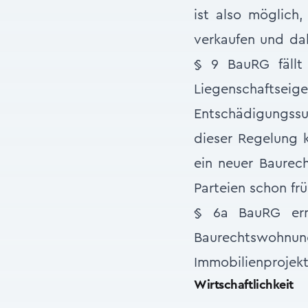
ist also möglich
verkaufen und da
§ 9 BauRG fällt
Liegenschafts
Entschädigungssu
dieser Regelung 
ein neuer Baurec
Parteien schon frü
§ 6a BauRG erm
Baurechtsw
Immobilienprojek
Wirtschaftlichkeit