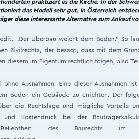
rhunderten praktiziert es die Kirche. In der Schwe
tioniert das Modell sehr gut. In Österreich entde
äger diese interessante Alternative zum Ankauf vo
 cedit. „Der Überbau weicht dem Boden.“ So lau
hen Zivilrechts, der besagt, dass mit dem Gru
 diesem im Eigentum rechtlich folgen, also Te
l ohne Ausnahmen. Eine dieser Ausnahmen ist 
em Boden ein Gebäude zu errichten. Der folg
über die Rechtslage und mögliche Vorteile u
 und Kostendruck bei der Bauträgerkalkula
 Beliebtheit des Baurechts im