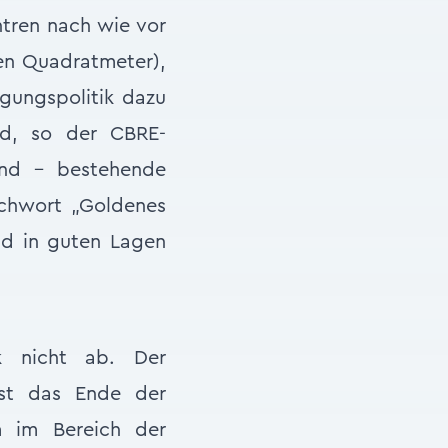
ntren nach wie vor
nen Quadratmeter),
igungspolitik dazu
nd, so der CBRE-
end – bestehende
ichwort „Goldenes
ind in guten Lagen
ik nicht ab. Der
Ist das Ende der
m im Bereich der