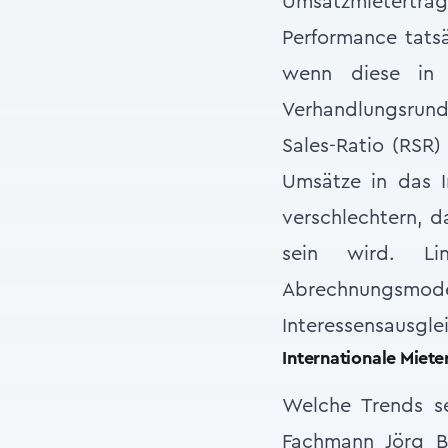
Umsatzmieterträge
Performance tatsä
wenn diese in 
Verhandlungsrunde
Sales-Ratio (RSR
Umsätze in das I
verschlechtern, d
sein wird. Li
Abrechnungsmode
Interessensausgle
Internationale Miete
Welche Trends se
Fachmann Jörg Bit