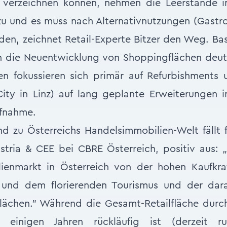
 verzeichnen können, nehmen die Leerstände 
zu und es muss nach Alternativnutzungen (Gastro
den, zeichnet Retail-Experte Bitzer den Weg. Ba
h die Neuentwicklung von Shoppingflächen deu
en fokussieren sich primär auf Refurbishments u
City in Linz) auf lang geplante Erweiterungen 
ufnahme.
nd zu Österreichs Handelsimmobilien-Welt fällt f
stria & CEE bei CBRE Österreich, positiv aus: „G
lienmarkt in Österreich von der hohen Kaufkr
und dem florierenden Tourismus und der dara
lächen.” Während die Gesamt-Retailfläche durc
 einigen Jahren rückläufig ist (derzeit r