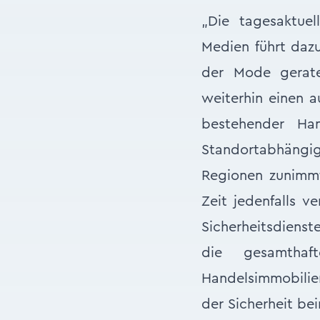
„Die tagesaktue
Medien führt dazu
der Mode gerate
weiterhin einen 
bestehender Han
Standortabhäng
Regionen zunimmt
Zeit jedenfalls 
Sicherheitsdienste
die gesamthaf
Handelsimmobilien
der Sicherheit be