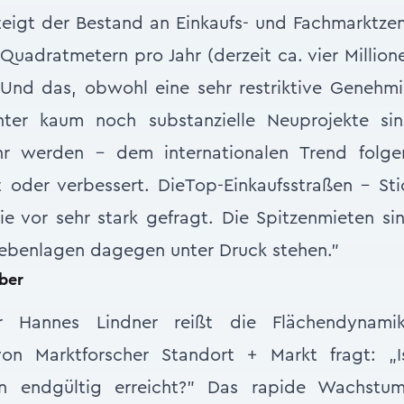
eigt der Bestand an Einkaufs- und Fachmarktze
Quadratmetern pro Jahr (derzeit ca. vier Millio
. Und das, obwohl eine sehr restriktive Genehm
unter kaum noch substanzielle Neuprojekte si
ehr werden – dem internationalen Trend folg
t oder verbessert. DieTop-Einkaufsstraßen – St
e vor sehr stark gefragt. Die Spitzenmieten s
Nebenlagen dagegen unter Druck stehen.”
ber
er Hannes Lindner reißt die Flächendynam
 von Marktforscher Standort + Markt fragt: „
n endgültig erreicht?” Das rapide Wachstu