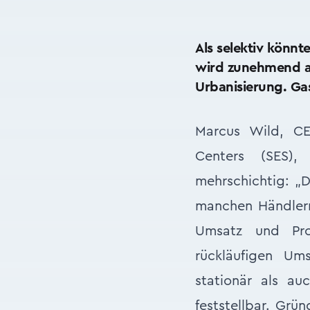
Als selektiv könn
wird zunehmend a
Urbanisierung. Ga
Marcus Wild, CE
Centers (SES),
mehrschichtig: „Di
manchen Händlern 
Umsatz und Prod
rückläufigen U
stationär als au
feststellbar. Grü