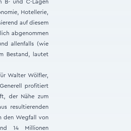
in B- und C-Lagen
nomie, Hotellerie,
sierend auf diesem
tlich abgenommen
nd allenfalls (wie
im Bestand, lautet
ür Walter Wölfler,
enerell profitiert
aft, der Nähe zum
us resultierenden
h den Wegfall von
und 14 Millionen