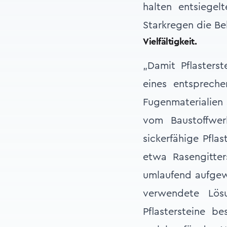
halten entsiege
Starkregen die Be
Vielfältigkeit.
„Damit Pflasterst
eines entsprech
Fugenmaterialien 
vom Baustoffwer
sickerfähige Pfl
etwa Rasengitters
umlaufend aufgew
verwendete Lösu
Pflastersteine 