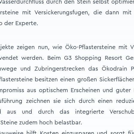
asserdurchfluss durch den Stein selbst optimiert
ersteine mit Versickerungsfugen, die dann mit
o der Experte.
jekte zeigen nun, wie Öko-Pflastersteine mit 
ewendet werden. Beim G3 Shopping Resort Ger
wege und Zubringerstrecken das Ökodrain Pfl
lastersteine besitzen einen großen Sickerflächen
mpromiss aus optischem Erscheinen und guter 
führung zeichnen sie sich durch einen reduzi
d aus und durch das integrierte Verschubs
e Steine zudem hoch belastbar.
Bauweise hilft Kosten einzusparen und sorgt f