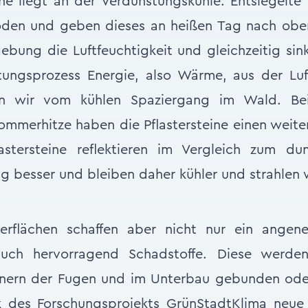
ine liegt an der Verdunstungskühle: Entsiegelte
den und geben dieses an heißen Tag nach obe
ebung die Luftfeuchtigkeit und gleichzeitig sin
tungsprozess Energie, also Wärme, aus der Luft
n wir vom kühlen Spaziergang im Wald. B
merhitze haben die Pflastersteine einen weite
flastersteine reflektieren im Vergleich zum du
g besser und bleiben daher kühler und strahlen 
sterflächen schaffen aber nicht nur ein angen
 auch hervorragend Schadstoffe. Diese werde
rnern der Fugen und im Unterbau gebunden od
k des Forschungsprojekts GrünStadtKlima neue 