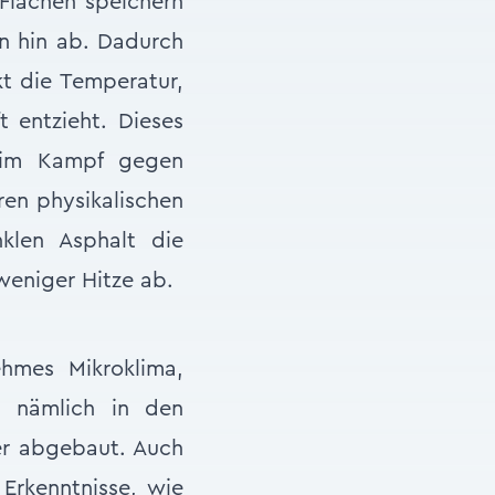
 Flächen speichern
n hin ab. Dadurch
kt die Temperatur,
 entzieht. Dieses
eim Kampf gegen
ren physikalischen
nklen Asphalt die
weniger Hitze ab.
ehmes Mikroklima,
n nämlich in den
er abgebaut. Auch
Erkenntnisse, wie