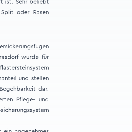
 ist. Sehr beliebt
 Split oder Rasen
Versickerungsfugen
asdorf wurde für
astersteinsystem
anteil und stellen
Begehbarkeit dar.
erten Pflege- und
icherungssystem
ür ein angenehmes