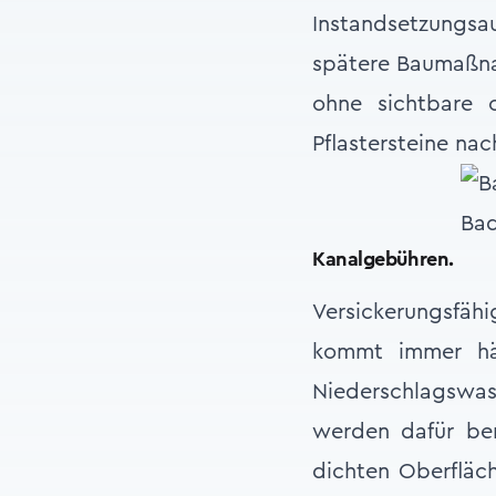
Instandsetzungsa
spätere Baumaßna
ohne sichtbare 
Pflastersteine na
Bad
Kanalgebühren.
Versickerungsfähi
kommt immer häu
Niederschlagswass
werden dafür ber
dichten Oberfläch