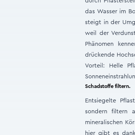
durch Pflasterste
das Wasser im Bo
steigt in der Umg
weil der Verduns
Phänomen kenne
drückende Hochsom
Vorteil: Helle P
Sonneneinstrahlun
Schadstoffe filtern.
Entsiegelte Pfla
sondern filtern
mineralischen Kö
hier gibt es dan