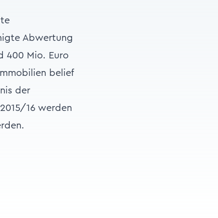
ste
inigte Abwertung
d 400 Mio. Euro
Immobilien belief
nis der
e 2015/16 werden
erden.