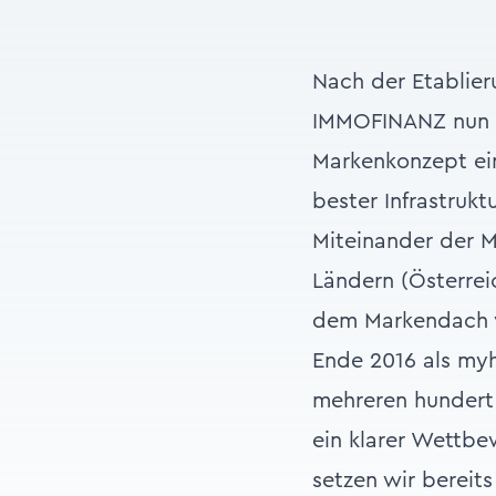
Nach der Etablier
IMMOFINANZ nun mi
Markenkonzept ein
bester Infrastruk
Miteinander der M
Ländern (Österrei
dem Markendach v
Ende 2016 als myh
mehreren hundert 
ein klarer Wettb
setzen wir bereit