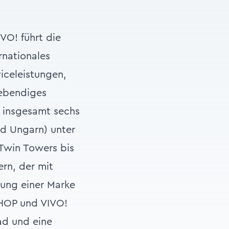
VO! führt die
rnationales
iceleistungen,
lebendiges
n insgesamt sechs
nd Ungarn) unter
Twin Towers bis
ern, der mit
rung einer Marke
SHOP und VIVO!
ad und eine