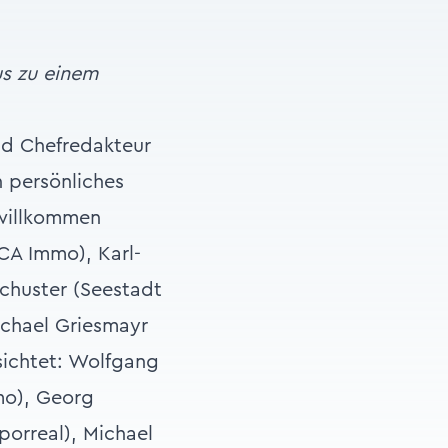
s zu einem
nd Chefredakteur
n persönliches
 willkommen
(CA Immo), Karl-
chuster (Seestadt
chael Griesmayr
sichtet: Wolfgang
mo), Georg
porreal), Michael