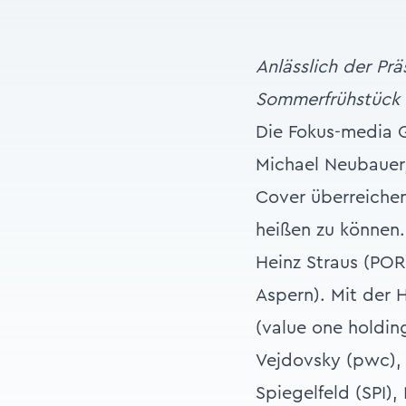
Anlässlich der P
Sommerfrühstück 
Die Fokus-media G
Michael Neubauer,
Cover überreiche
heißen zu können.
Heinz Straus (POR
Aspern). Mit der
(value one holdi
Vejdovsky (pwc), 
Spiegelfeld (SPI),