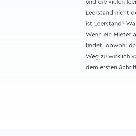
und die vielen le
Leerstand nicht de
ist Leerstand? Wa
Wenn ein Mieter a
findet, obwohl d
Weg zu wirklich v
dem ersten Schrit
Footer