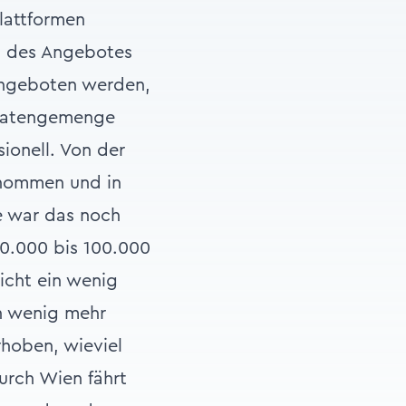
plattformen
il des Angebotes
angeboten werden,
 Datengemenge
sionell. Von der
enommen und in
e war das noch
30.000 bis 100.000
icht ein wenig
in wenig mehr
rhoben, wieviel
urch Wien fährt