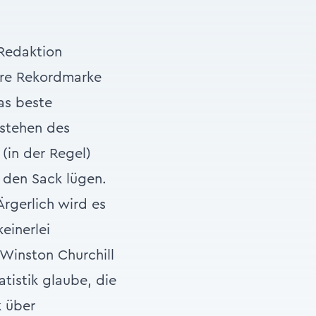
Redaktion
dere Rekordmarke
Das beste
estehen des
(in der Regel)
n den Sack lügen.
gerlich wird es
einerlei
 Winston Churchill
tistik glaube, die
k über