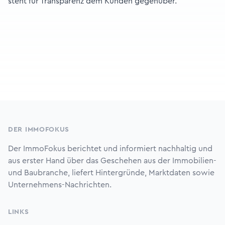
steht für Transparenz dem Kunden gegenüber.
Footer
DER IMMOFOKUS
Der ImmoFokus berichtet und informiert nachhaltig und
aus erster Hand über das Geschehen aus der Immobilien-
und Baubranche, liefert Hintergründe, Marktdaten sowie
Unternehmens-Nachrichten.
LINKS