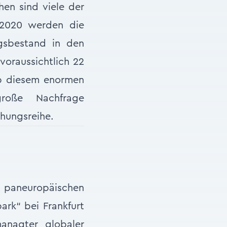
n sind viele der
 2020 werden die
gsbestand in den
voraussichtlich 22
Ob diesem enormen
roße Nachfrage
chungsreihe.
en paneuropäischen
ark“ bei Frankfurt
anagter globaler