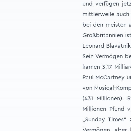
und verfügen jetz
mittlerweile auch
bei den meisten a
Großbritannien is
Leonard Blavatnik
Sein Vermögen bet
kamen 3,17 Millia
Paul McCartney un
von Musical-Komp
(431 Millionen). 
Millionen Pfund 
„Sunday Times“ 
Vermögen, aber k