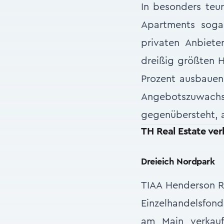
In besonders te
Apartments soga
privaten Anbiet
dreißig größten H
Prozent ausbauen
Angebotszuwac
gegenübersteht, an
TH Real Estate ver
Dreieich Nordpark
TIAA Henderson Re
Einzelhandelsfond
am Main verkauf