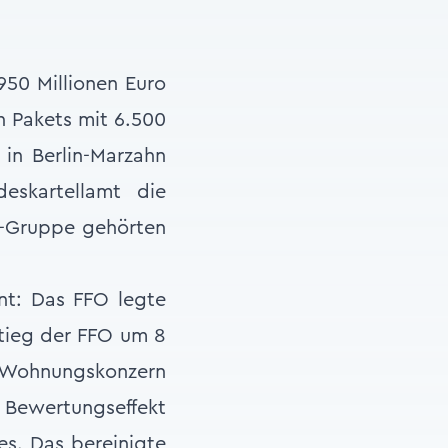
950 Millionen Euro
en Pakets mit 6.500
 in Berlin-Marzahn
eskartellamt die
h-Gruppe gehörten
nt: Das FFO legte
 stieg der FFO um 8
 Wohnungskonzern
n Bewertungseffekt
es. Das bereinigte