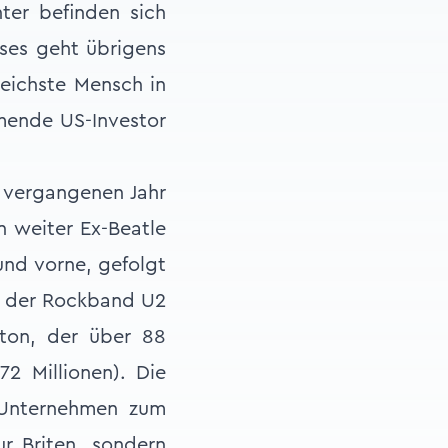
nter befinden sich
hses geht übrigens
reichste Mensch in
mmende US-Investor
m vergangenen Jahr
n weiter Ex-Beatle
und vorne, gefolgt
d der Rockband U2
ilton, der über 88
2 Millionen). Die
 Unternehmen zum
r Briten, sondern