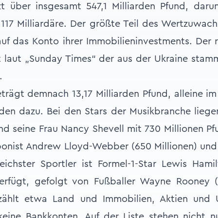
t über insgesamt 547,1 Milliarden Pfund, daru
 117 Milliardäre. Der größte Teil des Wertzuwac
uf das Konto ihrer Immobilieninvestments. Der 
t laut „Sunday Times“ der aus der Ukraine sta
.
rägt demnach 13,17 Milliarden Pfund, alleine i
rden dazu. Bei den Stars der Musikbranche liege
d seine Frau Nancy Shevell mit 730 Millionen Pf
onist Andrew Lloyd-Webber (650 Millionen) un
Reichster Sportler ist Formel-1-Star Lewis Ham
verfügt, gefolgt von Fußballer Wayne Rooney (7
zählt etwa Land und Immobilien, Aktien und
eine Bankkonten. Auf der Liste stehen nicht nu