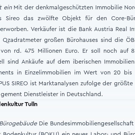
t ein
Mit der denkmalgeschützten Immobilie Nor
 Sireo das zwölfte Objekt für den Core-Bür
 erworben. Verkäufer ist die Bank Austria Real In
0 Qzadratmeter großen Bürohauses sind die Ö
von rd. 475 Millionen Euro. Er soll noch auf 8
ll sind Ankäufe auf dem iberischen Immobilien
ments in Einzelimmobilien im Wert von 20 bis 
US SIREO ist Marktanalysen zufolge der größte
gement Dienstleister in Deutschland.
denkultur Tulln
 Bürogebäude
Die Bundesimmobiliengesellschaft (
ür Bodenkultur (BOKU) ein neues Labor- und Bür