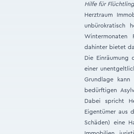
Hilfe für Flüchtlin
Herztraum Immobi
unbürokratisch 
Wintermonaten F
dahinter bietet d
Die Einräumung d
einer unentgeltli
Grundlage kann 
bedürftigen Asy
Dabei spricht He
Eigentümer aus d
Schäden) eine Ha
Immobilien juris