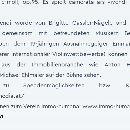
e-moll, op.95. Es spielt camerata ars vivendi
endi wurde von Brigitte Gassler-Nägele und 
gemeinsam mit befreundeten Musikern Ben
eben dem 19-jährigen Ausnahmegeiger Emman
erer internationaler Violinwettbewerbe) können
en aus der Immobilienbranche wie Anton Ho
Michael Ehlmaier auf der Bühne sehen.
n zu Spendenmöglichkeiten bzw. Karte
media.at/
ionen zum Verein immo-humana: www.immo-huma
en