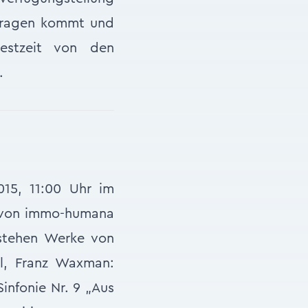
 Tragen kommt und
estzeit von den
.
015, 11:00 Uhr im
n von immo-humana
stehen Werke von
ll, Franz Waxman:
infonie Nr. 9 „Aus