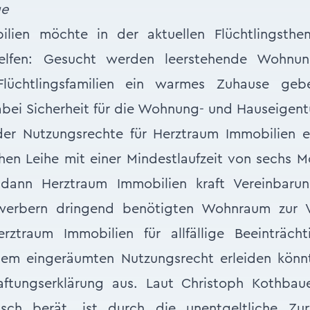
ge
lien möchte in der aktuellen Flüchtlingsthe
helfen: Gesucht werden leer­stehende Wohnu
lüchtlingsfamilien ein warmes Zuhause ge
abei Sicherheit für die Wohnung- und Hauseigen
er Nutzungsrechte für Herztraum Immobilien 
chen Leihe mit einer Mindestlaufzeit von sechs M
dann Herztraum Immobilien kraft Vereinbarun
lwerbern dringend benötigten Wohnraum zur Ve
rztraum Immobilien für allfällige Beeinträch
em eingeräumten Nutzungsrecht erleiden könn
ftungserklärung aus. Laut Christoph Kothbau
tisch berät, ist durch die unentgeltliche Zur