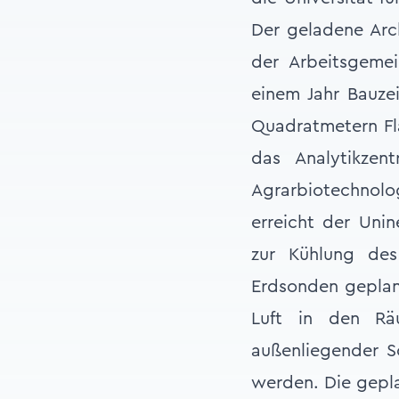
Der geladene Arc
der Arbeitsgeme
einem Jahr Bauze
Quadratmetern Fl
das Analytikzen
Agrarbiotechnolog
erreicht der Uni
zur Kühlung de
Erdsonden geplan
Luft in den Rä
außenliegender S
werden. Die geplan