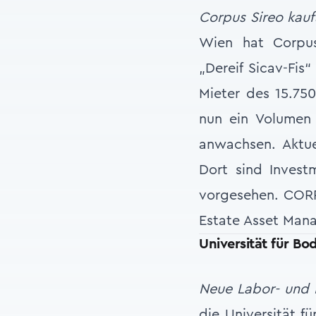
Corpus Sireo kauf
Wien hat Corpus
„Dereif Sicav-Fis“
Mieter des 15.75
nun ein Volumen 
anwachsen. Aktue
Dort sind Invest
vorgesehen. CORP
Estate Asset Mana
Universität für Bo
Neue Labor- und
die Universität f