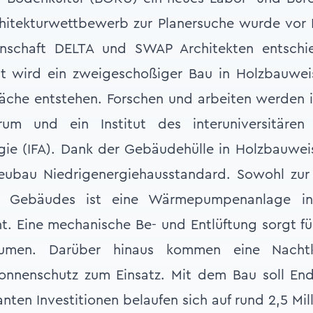
hitekturwettbewerb zur Planersuche wurde vor
inschaft DELTA und SWAP Architekten entschie
it wird ein zweigeschoßiger Bau in Holzbauwei
äche entstehen. Forschen und arbeiten werden 
trum und ein Institut des interuniversitären
ie (IFA). Dank der Gebäudehülle in Holzbauwei
neubau Niedrigenergiehausstandard. Sowohl zur
s Gebäudes ist eine Wärmepumpenanlage in
t. Eine mechanische Be- und Entlüftung sorgt f
umen. Darüber hinaus kommen eine Nacht
onnenschutz zum Einsatz. Mit dem Bau soll E
ten Investitionen belaufen sich auf rund 2,5 Mil