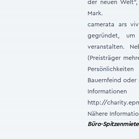
der neuen Welt“, 
Mark.
camerata ars viv
gegründet, um 
veranstalten. N
(Preisträger mehr
Persönlichkeit
Bauernfeind oder 
Informatione
http://charity.ep
Nähere Informat
Büro-Spitzenmiet