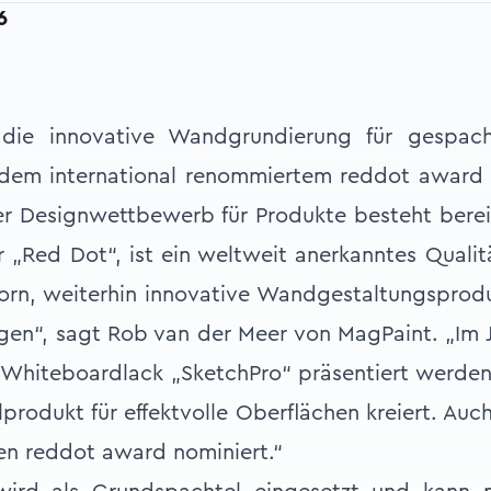
16
 die innovative Wandgrundierung für gespach
dem international renommiertem reddot award 
r Designwettbewerb für Produkte besteht bereit
 „Red Dot“, ist ein weltweit anerkanntes Qualitä
rn, weiterhin innovative Wandgestaltungsprodu
gen“, sagt Rob van der Meer von MagPaint. „Im J
Whiteboardlack „SketchPro“ präsentiert werden
lprodukt für effektvolle Oberflächen kreiert. Auc
den reddot award nominiert.“