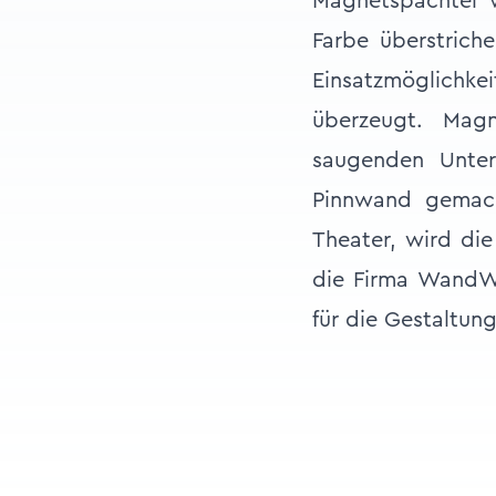
Magnetspachtel 
Farbe überstrich
Einsatzmöglichke
überzeugt. Mag
saugenden Unter
Pinnwand gemach
Theater, wird die
die Firma WandWe
für die Gestaltun