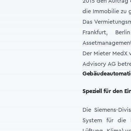
2015 den Auftrag 
die Immobilie zu 
Das Vermietungsm
Frankfurt, Be
Assetmanagement-A
Der Mieter MedX
Advisory AG betre
Gebäudeautomatio
Speziell für den E
Die Siemens-Divis
System für die 