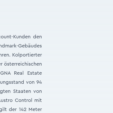
count-Kunden den
Landmark-Gebäudes
hren. Kolportierter
er österreichischen
SIGNA Real Estate
tungsstand von 94
igten Staaten von
Austro Control mit
gilt der 142 Meter