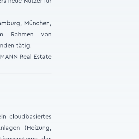
rs neue Nutzer für
Hamburg, München,
 im Rahmen von
nden tätig.
MANN Real Estate
ein cloudbasiertes
nlagen (Heizung,