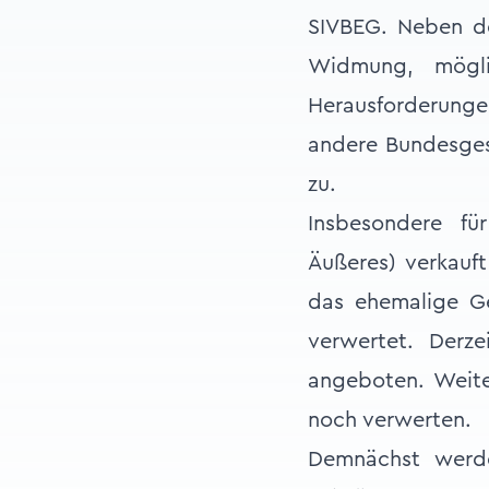
SIVBEG. Neben der
Widmung, mögli
Herausforderunge
andere Bundesgese
zu.
Insbesondere fü
Äußeres) verkauf
das ehemalige Ge
verwertet. Derz
angeboten. Weite
noch verwerten.
Demnächst werde