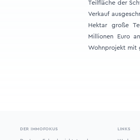
Teilfläche der Sc
Verkauf ausgeschr
Hektar große Te
Millionen Euro an
Wohnprojekt mit g
Footer
DER IMMOFOKUS
LINKS