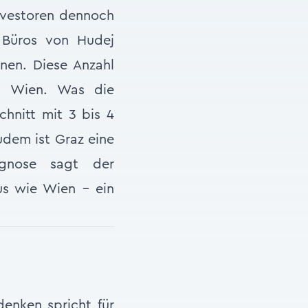
Investoren dennoch
r Büros von Hudej
onen. Diese Anzahl
nd Wien. Was die
chnitt mit 3 bis 4
udem ist Graz eine
ognose sagt der
us wie Wien – ein
denken spricht für