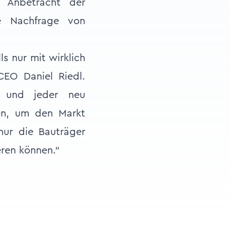
 Anbetracht der
he Nachfrage von
ls nur mit wirklich
EO Daniel Riedl.
kt und jeder neu
en, um den Markt
nur die Bauträger
eren können.“