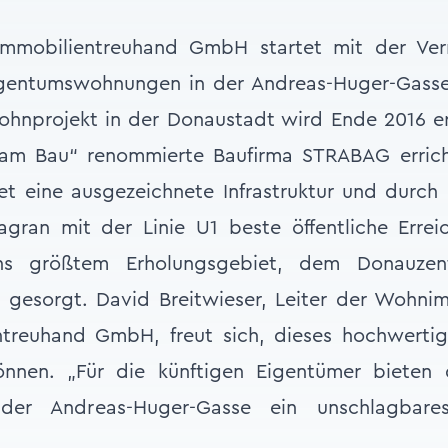
Immobilientreuhand GmbH startet mit der Ve
Eigentumswohnungen in der Andreas-Huger-Gasse
ohnprojekt in der Donaustadt wird Ende 2016 e
t am Bau“ renommierte Baufirma STRABAG errich
et eine ausgezeichnete Infrastruktur und durch
gran mit der Linie U1 beste öffentliche Errei
ns größtem Erholungsgebiet, dem Donauzen
g gesorgt. David Breitwieser, Leiter der Wohn
ntreuhand GmbH, freut sich, dieses hochwertige
önnen. „Für die künftigen Eigentümer bieten 
r Andreas-Huger-Gasse ein unschlagbares 