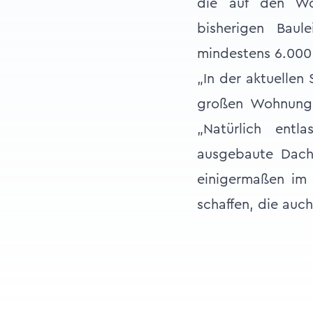
die auf den Wo
bisherigen Baul
mindestens 6.00
„In der aktuellen 
großen Wohnungs
„Natürlich entl
ausgebaute Dach
einigermaßen im 
schaffen, die auch