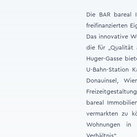
Die BAR bareal 
freifinanzierten 
Das innovative W
die für „Qualitä
Huger-Gasse biet
U-Bahn-Station Ka
Donauinsel, Wie
Freizeitgestaltun
bareal Immobilie
vermarkten zu k
Wohnungen in de
Verhältnis“.