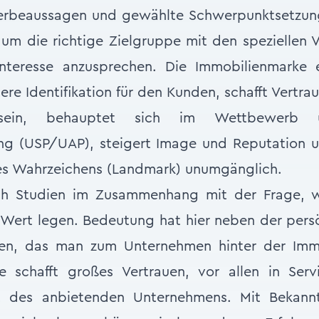
Werbeaussagen und gewählte Schwerpunktsetzu
 um die richtige Zielgruppe mit den spezielle
nteresse anzusprechen. Die Immobilienmarke 
ere Identifikation für den Kunden, schafft Vertra
sstsein, behauptet sich im Wettbewerb
ng (USP/UAP), steigert Image und Reputation und
nes Wahrzeichens (Landmark) unumgänglich.
ch Studien im Zusammenhang mit der Frage, w
Wert legen. Bedeutung hat hier neben der pers
uen, das man zum Unternehmen hinter der Immo
e schafft großes Vertrauen, vor allen in Serv
it des anbietenden Unternehmens. Mit Bekannth