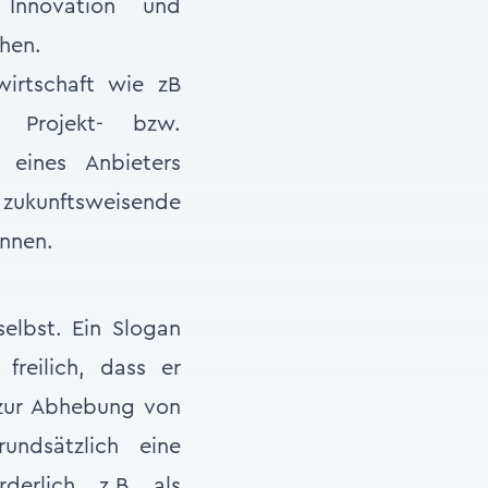
 Innovation und
hen.
irtschaft wie zB
r Projekt- bzw.
 eines Anbieters
ukunftsweisende
nnen.
elbst. Ein Slogan
freilich, dass er
t zur Abhebung von
undsätzlich eine
erlich, z.B. als