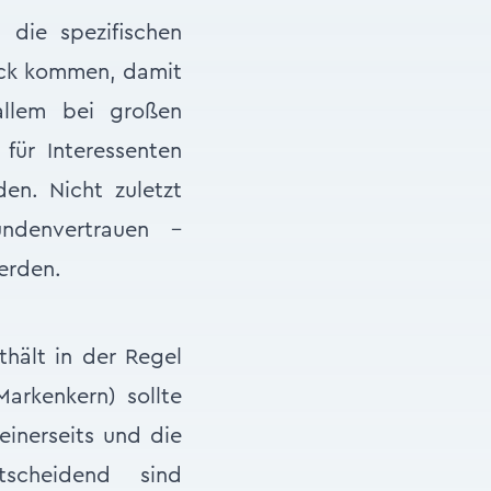
 die spezifischen
uck kommen, damit
allem bei großen
 für Interessenten
den. Nicht zuletzt
ndenvertrauen –
erden.
hält in der Regel
arkenkern) sollte
inerseits und die
tscheidend sind