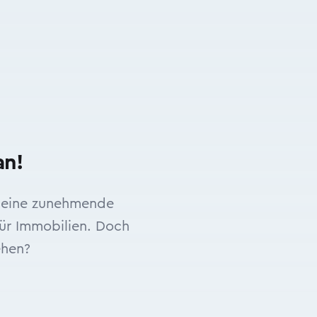
an!
n eine zunehmende
für Immobilien. Doch
ehen?