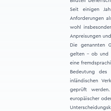
Bildteil beherrsc
Seit einigen Ja
Anforderungen als
wohl insbesonder
Anpreisungen und
Die genannten G
gelten – ob und i
eine fremdsprachi
Bedeutung des 
inländischen Ver
geprüft werden
europäischer oder
Unterscheidungskr