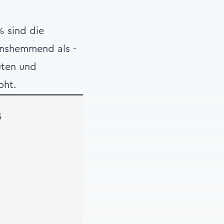
% sind die
onshemmend als -
uten und
oht.