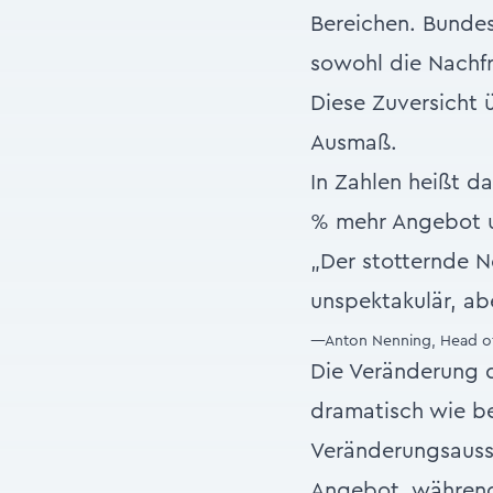
Bereichen. Bundes
sowohl die Nachfr
Diese Zuversicht 
Ausmaß.
In Zahlen heißt d
% mehr Angebot u
„Der stotternde N
unspektakulär, ab
—Anton Nenning, Head of
Die Veränderung d
dramatisch wie b
Veränderungsaussi
Angebot, während 