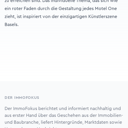
zu erreichen sind. Das individuelle Thema, das sich wie
ein roter Faden durch die Gestaltung jedes Motel One
zieht, ist inspiriert von der einzigartigen Künstlerszene
Basels.
Footer
DER IMMOFOKUS
Der ImmoFokus berichtet und informiert nachhaltig und
aus erster Hand über das Geschehen aus der Immobilien-
und Baubranche, liefert Hintergründe, Marktdaten sowie