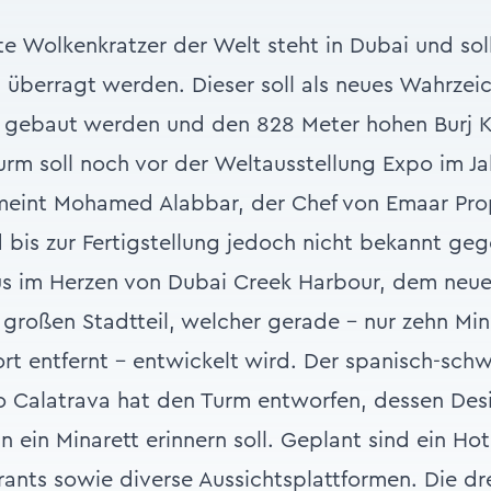
te Wolkenkratzer der Welt steht in Dubai und sol
überragt werden. Dieser soll als neues Wahrzei
i gebaut werden und den 828 Meter hohen Burj K
Turm soll noch vor der Weltausstellung Expo im Ja
meint Mohamed Alabbar, der Chef von Emaar Prop
bis zur Fertigstellung jedoch nicht bekannt ge
s im Herzen von Dubai Creek Harbour, dem neue
großen Stadtteil, welcher gerade - nur zehn Mi
ort entfernt - entwickelt wird. Der spanisch-sch
o Calatrava hat den Turm entworfen, dessen Desig
an ein Minarett erinnern soll. Geplant sind ein Hot
rants sowie diverse Aussichtsplattformen. Die d