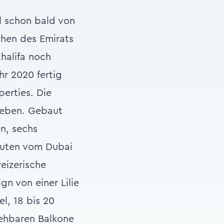
l schon bald von
chen des Emirats
halifa noch
hr 2020 fertig
erties. Die
geben. Gebaut
n, sechs
nuten vom Dubai
weizerische
n von einer Lilie
el, 18 bis 20
rehbaren Balkone