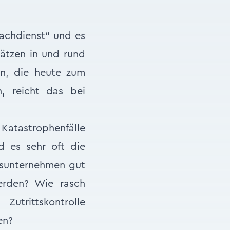
achdienst“ und es
lätzen in und rund
en, die heute zum
, reicht das bei
 Katastrophenfälle
d es sehr oft die
itsunternehmen gut
werden? Wie rasch
trittskontrolle
en?