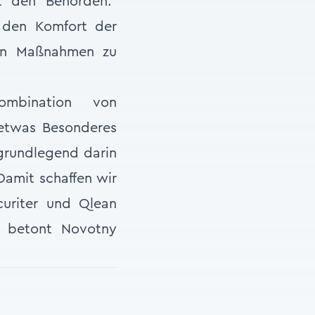
t den Behörden.“
 den Komfort der
gen Maßnahmen zu
mbination von
 etwas Besonderes
 grundlegend darin
Damit schaffen wir
curiter und Qlean
, betont Novotny