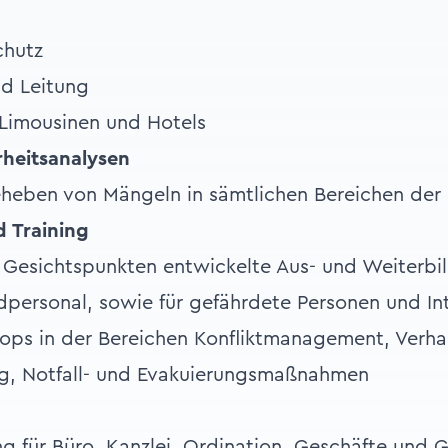
chutz
nd Leitung
 Limousinen und Hotels
rheitsanalysen
eheben von Mängeln in sämtlichen Bereichen der 
 Training
Gesichtspunkten entwickelte Aus- und Weiterbil
personal, sowie für gefährdete Personen und Int
ps in der Bereichen Konfliktmanagement, Verhalt
ng, Notfall- und Evakuierungsmaßnahmen
ng für Büro, Kanzlei, Ordination, Geschäfte und