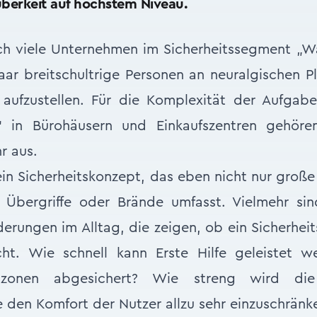
uberkeit auf höchstem Niveau.
ich viele Unternehmen im Sicherheitssegment „W
ar breitschultrige Personen an neuralgischen P
ufzustellen. Für die Komplexität der Aufgab
“ in Bürohäusern und Einkaufszentren gehören
r aus.
in Sicherheitskonzept, das eben nicht nur große
 Übergriffe oder Brände umfasst. Vielmehr sin
derungen im Alltag, die zeigen, ob ein Sicherhe
cht. Wie schnell kann Erste Hilfe geleistet 
zonen abgesichert? Wie streng wird die Zu
den Komfort der Nutzer allzu sehr einzuschränk