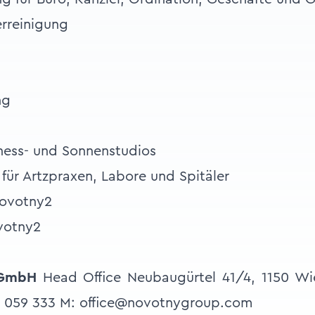
rreinigung
g
ng
ness- und Sonnenstudios
für Artzpraxen, Labore und Spitäler
votny2
 GmbH
Head Office Neubaugürtel 41/4, 1150 Wi
42 059 333 M: office@novotnygroup.com