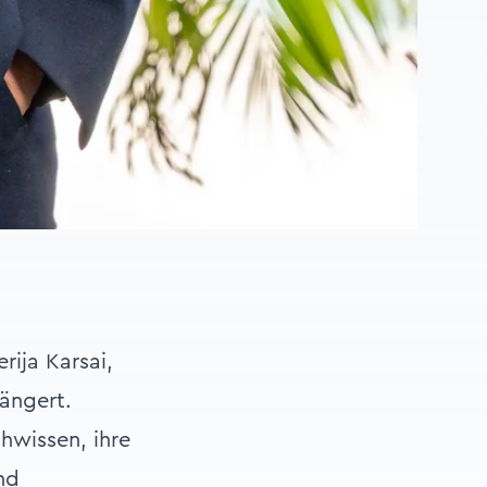
ija Karsai,
längert.
hwissen, ihre
nd