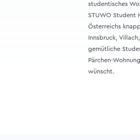
studentisches Woh
STUWO Student Ho
Österreichs knapp
Innsbruck, Villa
gemütliche Stude
Pärchen-Wohnunge
wünscht.
Footer