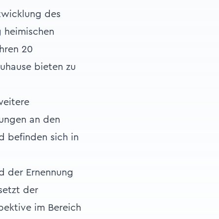
twicklung des
g heimischen
hren 20
uhause bieten zu
weitere
rungen an den
d befinden sich in
nd der Ernennung
etzt der
spektive im Bereich