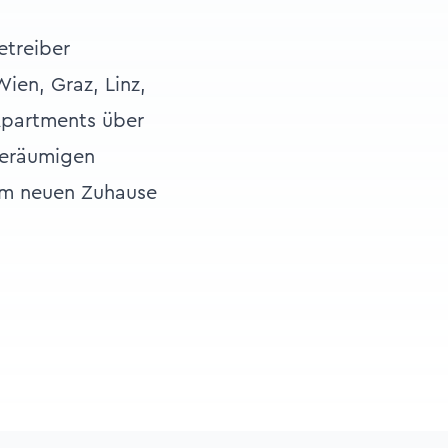
treiber
ien, Graz, Linz,
Apartments über
geräumigen
em neuen Zuhause