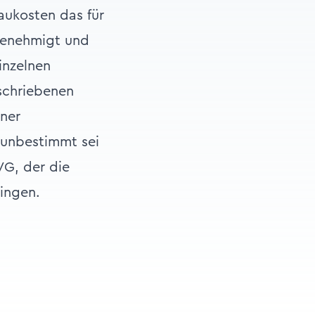
ukosten das für
genehmigt und
inzelnen
schriebenen
iner
 unbestimmt sei
VG, der die
ringen.