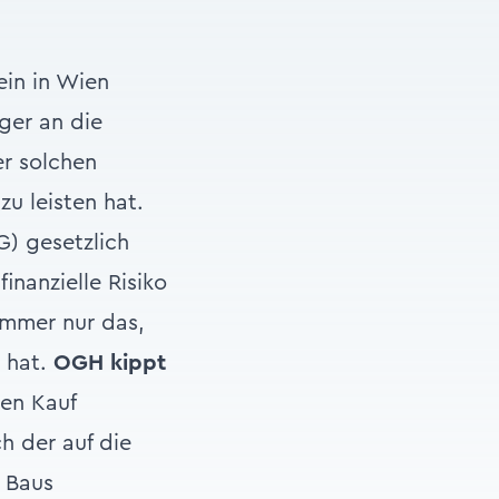
in in Wien
ger an die
er solchen
zu leisten hat.
) gesetzlich
inanzielle Risiko
 immer nur das,
n hat.
OGH kippt
en Kauf
h der auf die
s Baus