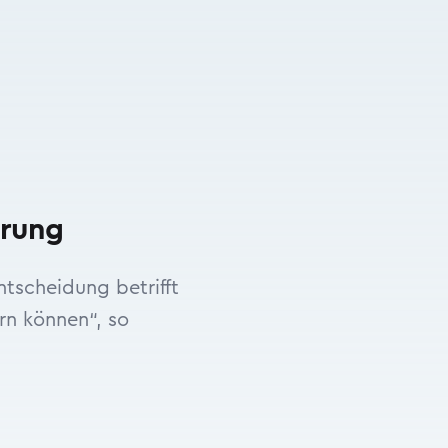
arung
tscheidung betrifft
rn können“, so